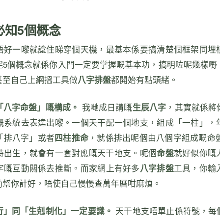
必知5個概念
唔好一嚟就諗住睇穿個天機，最基本係要搞清楚個框架同埋
呢5個概念就係你入門一定要掌握嘅基本功，搞明咗呢幾樣嘢
甚至自己上網搵工具做
八字排盤
都開始有點頭緒。
「八字命盤」嘅構成。
我哋成日講嘅
生辰八字
，其實就係將
嘅系統去表達出嚟。一個天干配一個地支，組成「一柱」，
「排八字」或者
四柱推命
，就係排出呢個由八個字組成嘅命盤
時出生，就會有一套對應嘅天干地支。呢個
命盤
就好似你嘅
字嘅互動關係去推斷。而家網上有好多
八字排盤
工具，你輸
動幫你計好，唔使自己慢慢查萬年曆咁麻煩。
行」同「生剋制化」一定要識。
天干地支唔單止係符號，每