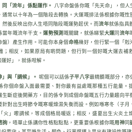
」同「流年」係點運作。
八字命盤係你嘅「先天命」，但人
，通常以十年為一個階段去轉換。大運嘅排法係根據你嘅性
，然後反映出你人生唔同階段嘅運勢起伏。而
流年
就係指具體
係當年嘅流年干支。
運勢預測
嘅關鍵，就係睇緊
大運
同
流年
命盤）產生作用。可能你本身個
命格
幾好，但行緊一個「剋
難；相反，如果原局有啲問題，但行到一個好嘅大運去補
如運好」，就係咁解。
神」與「調候」。
呢個可以話係
子平八字
最精髓嘅部分，亦
係你個命盤入面最需要、對你最有益處嘅那種五行能量。
醫生斷症後開藥方，目的係令到成個命盤嘅五行力量趨向平
要針對出生時節令嘅寒暖燥濕失衡而設。例如喺寒冬（子月
「火」嚟調候，等成個格局暖返；相反，盛夏出生火炎土
諮詢
，唔單止係講你性格點點點，更重要係根據你嘅
用神
同
年份要守，甚至喺生活、顏色、行業選擇上畀出有建設性嘅建