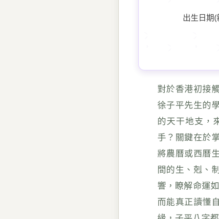
出生日期(
對於香港初接
徐子平先生的
的天干地支，
手？關鍵在於
將農曆或西曆
間的生、剋、
響，瞭解命運如
而能真正讀懂
緣，子平八字都