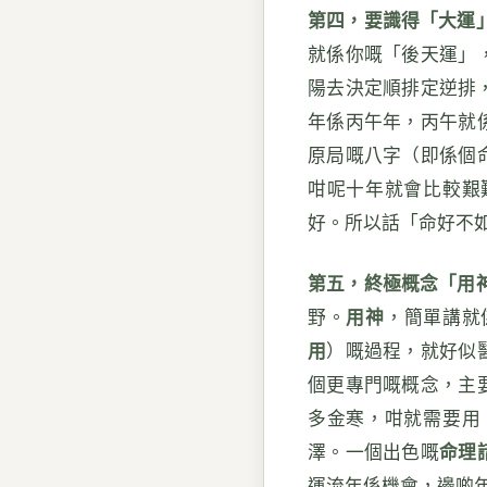
第四，要識得「大運
就係你嘅「後天運」
陽去決定順排定逆排
年係丙午年，丙午就
原局嘅八字（即係個
咁呢十年就會比較艱
好。所以話「命好不
第五，終極概念「用
野。
用神
，簡單講就
用
）嘅過程，就好似
個更專門嘅概念，主
多金寒，咁就需要用
澤。一個出色嘅
命理
運流年係機會，邊啲