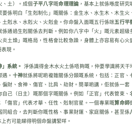
火、土）。成個
子平八字
嘅
命理理論
，基本上就係喺度研究
緊要係明白「生剋制化」嘅關係：金生水、水生木、木生火
、土剋水、水剋火、火剋金。你命盤入面嘅五行係咪
五行平
就係通過生剋關係去判斷。例如你八字中「火」嘅元素超級
火炎土燥」嘅格局，性格會比較急躁，身體上亦容易有心火
種表現。
神」系統。
淨係識得金木水火土係唔夠嘅，仲要學識將天干
際遇。
十神
就係將呢啲複雜關係分類嘅系統，包括：正官、
、偏財、食神、傷官、比肩、劫財。簡單啲講，佢就係一套
你自己（日主）嘅那個字嘅關係。例如「正官」代表管束、
；「傷官」代表才華、任性、剋制官星。一個專業嘅
算命師
弱同組合，去判斷你嘅性格、事業財運、家庭關係，甚至係
本上冇可能睇得明個命盤講緊咩。