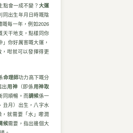
生點會一成不變？
大運
別同出生年月日時嘅陰
嘅每一年，例如2026
嘅天干地支，點樣同你
沖」你好厲害嘅大運，
救，咁就可以發揮得更
係
命理師
功力高下嘅分
搵出
用神
（即係
用神取
衡同順暢。而
調候
係一
、丑月）出生，八字水
燥，就需要「水」嚟潤
調候
需要，指出邊個大
議。