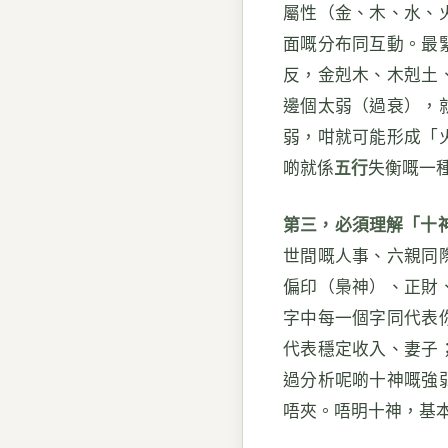
屬性（金、木、水、
面嘅分布同互動。最
反，金剋木、木剋土
邊個太弱（過衰），
弱，咁就可能形成「
啲就係
五行
失衡嘅一
第三，必須理解「十
世間嘅人事、六親同
偏印（梟神）、正財
字中每一個字同代表
代表穩定收入、妻子
過分析呢啲十神嘅強
唔夾。唔明十神，基