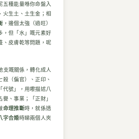
呢五種能量喺你命盤入
、火生土、土生金；相
衡
，邊個太強（過旺）
多，但「水」嘅元素好
盛、皮膚乾等問題，呢
地支嘅關係，轉化成人
七殺（偏官）、正印、
「代號」，用嚟描述八
名譽、事業；「正財」
做
命理推斷
時，就係透
八字合婚
時睇兩個人夾