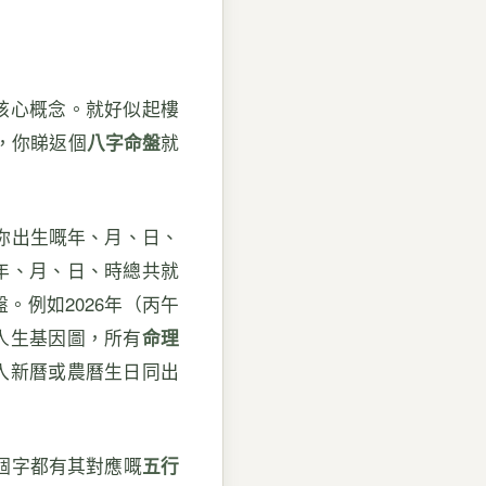
核心概念。就好似起樓
，你睇返個
八字命盤
就
你出生嘅年、月、日、
年、月、日、時總共就
。例如2026年（丙午
人生基因圖，所有
命理
入新曆或農曆生日同出
個字都有其對應嘅
五行