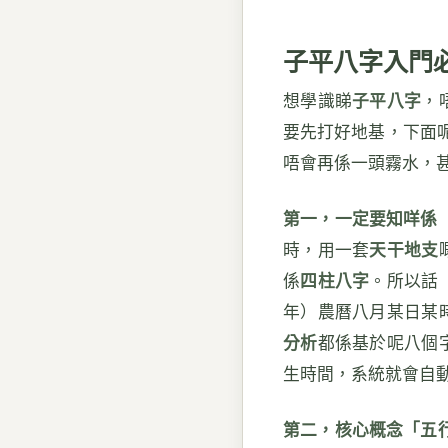
子平八字入門
想學識睇
子平八字
，
要先打好地基，下面
唔會再係一頭霧水，
第一，一定要知咩係
時，用一套
天干地支
係
四柱八字
。所以話
年）農曆八月某日某
分析
都係基於呢八個
生時間，系統就會自
第二，核心概念「五